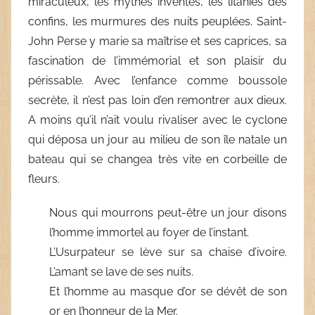
miraculeux, les mythes inventés, les litanies des
confins, les murmures des nuits peuplées. Saint-
John Perse y marie sa maîtrise et ses caprices, sa
fascination de l’immémorial et son plaisir du
périssable. Avec l’enfance comme boussole
secrète, il n’est pas loin d’en remontrer aux dieux.
A moins qu’il n’ait voulu rivaliser avec le cyclone
qui déposa un jour au milieu de son île natale un
bateau qui se changea très vite en corbeille de
fleurs.
Nous qui mourrons peut-être un jour disons
l’homme immortel au foyer de l’instant.
L’Usurpateur se lève sur sa chaise d’ivoire.
L’amant se lave de ses nuits.
Et l’homme au masque d’or se dévêt de son
or en l’honneur de la Mer.