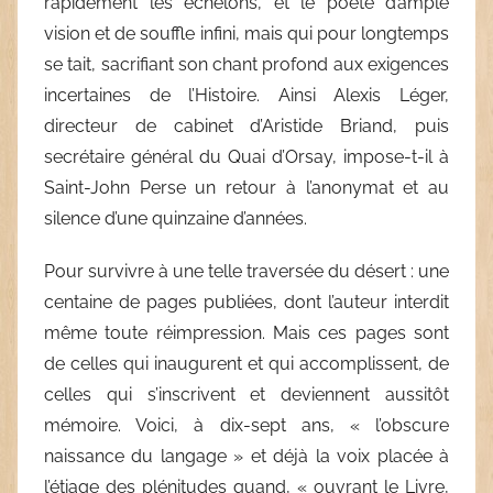
rapidement les échelons, et le poète d’ample
vision et de souffle infini, mais qui pour longtemps
se tait, sacrifiant son chant profond aux exigences
incertaines de l’Histoire. Ainsi Alexis Léger,
directeur de cabinet d’Aristide Briand, puis
secrétaire général du Quai d’Orsay, impose-t-il à
Saint-John Perse un retour à l’anonymat et au
silence d’une quinzaine d’années.
Pour survivre à une telle traversée du désert : une
centaine de pages publiées, dont l’auteur interdit
même toute réimpression. Mais ces pages sont
de celles qui inaugurent et qui accomplissent, de
celles qui s’inscrivent et deviennent aussitôt
mémoire. Voici, à dix-sept ans, « l’obscure
naissance du langage » et déjà la voix placée à
l’étiage des plénitudes quand, « ouvrant le Livre,