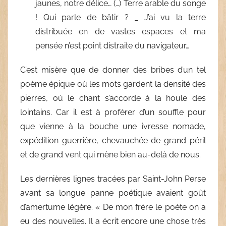
jaunes, notre délice… (…) Terre arable du songe
! Qui parle de bâtir ? _ J’ai vu la terre
distribuée en de vastes espaces et ma
pensée n’est point distraite du navigateur…
C’est misère que de donner des bribes d’un tel
poème épique où les mots gardent la densité des
pierres, où le chant s’accorde à la houle des
lointains. Car il est à proférer d’un souffle pour
que vienne à la bouche une ivresse nomade,
expédition guerrière, chevauchée de grand péril
et de grand vent qui mène bien au-delà de nous.
Les dernières lignes tracées par Saint-John Perse
avant sa longue panne poétique avaient goût
d’amertume légère. « De mon frère le poète on a
eu des nouvelles. Il a écrit encore une chose très