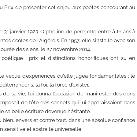
t au Prix de présenter cet enjeu aux poètes concourant au
le 31 janvier 1923. Orpheline de père, elle entre à 16 ans à
es écoles de l’Algérois. En 1957, elle s’installe avec son
tourée des siens, le 27 novembre 2014.
poétique : prix et distinctions honorifiques ont su en
sité vécue d’expériences qu’elle jugea fondamentales : le
iterranéens, la foi, la force d’exister.
s de sa vie, lui donna l’occasion de manifester des dons
omposait de tête des sonnets qui lui apparaissaient dans
 de sa belle écriture devenue hésitante.
u bien, envers et contre tout, dans une absolue confiance
sensitive et abstraite universelle.