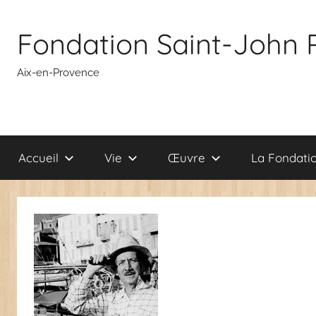
Aller
au
Fondation Saint-John 
contenu
Aix-en-Provence
Accueil
Vie
Œuvre
La Fondati