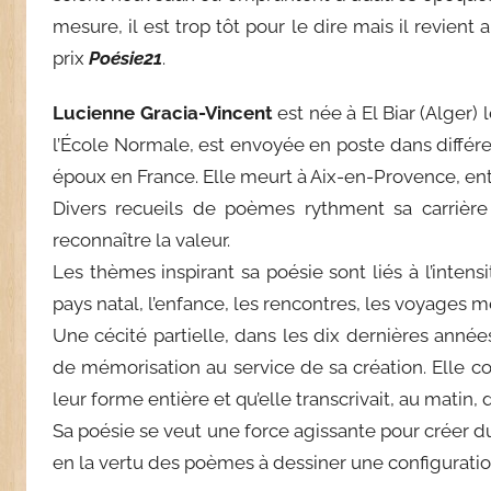
mesure, il est trop tôt pour le dire mais il revien
prix
Poésie21
.
Lucienne Gracia-Vincent
est née à El Biar (Alger) 
l’École Normale, est envoyée en poste dans différent
époux en France. Elle meurt à Aix-en-Provence, en
Divers recueils de poèmes rythment sa carrière 
reconnaître la valeur.
Les thèmes inspirant sa poésie sont liés à l’inten
pays natal, l’enfance, les rencontres, les voyages méd
Une cécité partielle, dans les dix dernières année
de mémorisation au service de sa création. Elle c
leur forme entière et qu’elle transcrivait, au matin,
Sa poésie se veut une force agissante pour créer d
en la vertu des poèmes à dessiner une configuration 