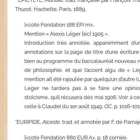
Thurot, Hachette, Paris, 1889.
[<cote Fondation 188 EPI m>.
Mention « Alexis Léger [sic] 1905 ».
Introduction très annotée, apparemment d’u
annotations sur la page de titre d’une écriture 
bien au programme du baccalauréat nouveau régi
de philosophie, et que l’accent aigu de « Lég
mention ait été rajoutée par quelqu’un d’autre (
Leger ne tardera pas à se faire une opinio
stoïcisme, qu’il récusera dès mai 1906. Voir à 
celle à Claudel du 1er août 1949,
OC
, p. 1016-101
*EURIPIDE,
Alceste
, trad. et annotée par F. de Parna
[<cote Fondation 880 EUR A>. p. 18 cornée.