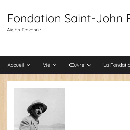
Aller
au
Fondation Saint-John 
contenu
Aix-en-Provence
Accueil
Vie
Œuvre
La Fondati