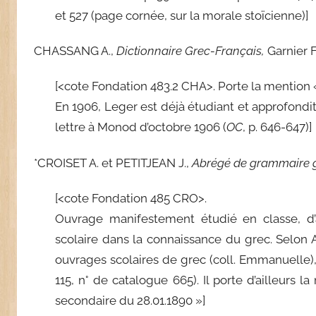
et 527 (page cornée, sur la morale stoïcienne)]
CHASSANG A.,
Dictionnaire Grec-Français,
Garnier Fr
[<cote Fondation 483.2 CHA>. Porte la mention «
En 1906, Leger est déjà étudiant et approfondit 
lettre à Monod d’octobre 1906 (
OC
, p. 646-647)]
*CROISET A. et PETITJEAN J.,
Abrégé de grammaire 
[<cote Fondation 485 CRO>.
Ouvrage manifestement étudié en classe, d’
scolaire dans la connaissance du grec. Selon A
ouvrages scolaires de grec (coll. Emmanuelle), i
115, n° de catalogue 665). Il porte d’ailleur
secondaire du 28.01.1890 »]