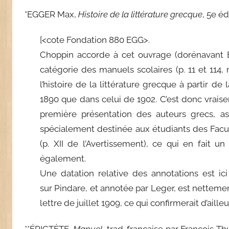
*EGGER Max,
Histoire de la littérature grecque
, 5e éd
[<cote Fondation 880 EGG>.
Choppin accorde à cet ouvrage (dorénavant 
catégorie des manuels scolaires (p. 11 et 114, 
l’histoire de la littérature grecque à partir de
1890 que dans celui de 1902. C’est donc vrai
première présentation des auteurs grecs, ass
spécialement destinée aux étudiants des Facu
(p. XII de l’Avertissement), ce qui en fait u
également.
Une datation relative des annotations est ici
sur Pindare, et annotée par Leger, est nette
lettre de juillet 1909, ce qui confirmerait d’aill
**ÉPICTÈTE,
Manuel,
trad. française par François T