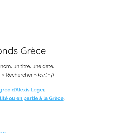
onds Grèce
nom, un titre, une date,
on « Rechercher » (
ctrl + f
)
grec d’Alexis Leger
.
lité ou en partie à la Grèce
.
que
.