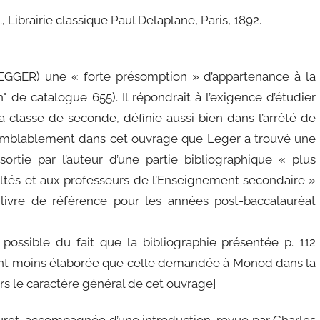
., Librairie classique Paul Delaplane, Paris, 1892.
EGGER) une « forte présomption » d’appartenance à la
n° de catalogue 655). Il répondrait à l’exigence d’étudier
 la classe de seconde, définie aussi bien dans l’arrêté de
semblablement dans cet ouvrage que Leger a trouvé une
ortie par l’auteur d’une partie bibliographique « plus
ltés et aux professeurs de l’Enseignement secondaire »
n livre de référence pour les années post-baccalauréat
 possible du fait que la bibliographie présentée p. 112
ment moins élaborée que celle demandée à Monod dans la
eurs le caractère général de cet ouvrage]
hurot, accompagnée d’une introduction, revue par Charles