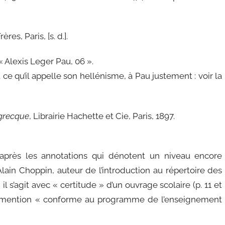
ères, Paris, [s. d.].
 Alexis Leger Pau, 06 ».
ce qu’il appelle son hellénisme, à Pau justement : voir la
grecque
, Librairie Hachette et Cie, Paris, 1897.
après les annotations qui dénotent un niveau encore
lain Choppin, auteur de l’introduction au répertoire des
l s’agit avec « certitude » d’un ouvrage scolaire (p. 11 et
s la mention « conforme au programme de l’enseignement