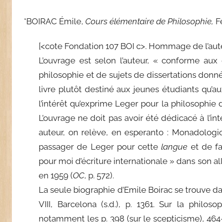
*BOIRAC Émile,
Cours élémentaire de Philosophie,
Fé
[<cote Fondation 107 BOI c>. Hommage de l’auteu
L’ouvrage est selon l’auteur, « conforme aux 
philosophie et de sujets de dissertations donnés 
livre plutôt destiné aux jeunes étudiants qu’au
l’intérêt qu’exprime Leger pour la philosophie 
L’ouvrage ne doit pas avoir été dédicacé à l’i
auteur, on relève, en esperanto : Monadologio (
passager de Leger pour cette
langue
et de fa
pour moi d’écriture internationale » dans son a
en 1959 (
OC
, p. 572).
La seule biographie d’Emile Boirac se trouve d
VIII, Barcelona (s.d.), p. 1361. Sur la phil
notamment les p. 398 (sur le scepticisme), 464