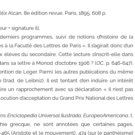
lix Alcan, 8e édition revue, Paris, 1895, 608 p.
r + signature ill.
derniers programmes, suivi de notions d’histoire de la
à la Faculté des Lettres de Paris ». Il s’agirait donc d’un
x élèves du secondaire. Cette lecture s’inscrit-elle dans
dans sa lettre à Monod d’octobre 1906 ? (
OC
, p. 646-647).
ntention de Leger. Parmi les autres publications du même
trad. de Leibniz). Il est tentant d’en induire un intérêt
ire un rapprochement avec sa déclaration « Il n’est pas
llocution d’acceptation du Grand Prix National des Lettres
ans
Enciclopedia Universal Ilustrada. EuropeoAmericana
, t.
osophie grecque, ne sont annotées que certaines pages,
-465 (Aristote et le mouvement), 474 (sur le panthéisme)