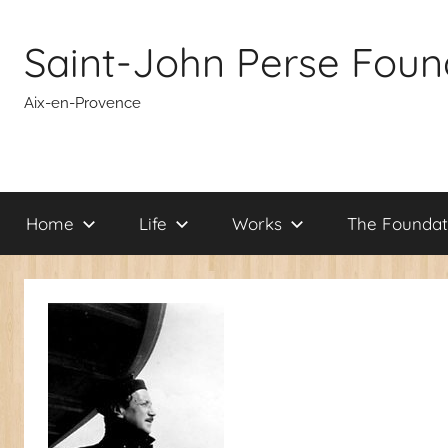
Skip
to
Saint-John Perse Foun
content
Aix-en-Provence
Home
Life
Works
The Foundat