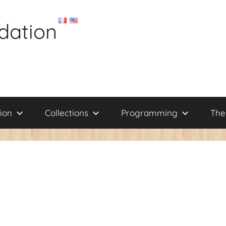
dation
ion
Collections
Programming
The