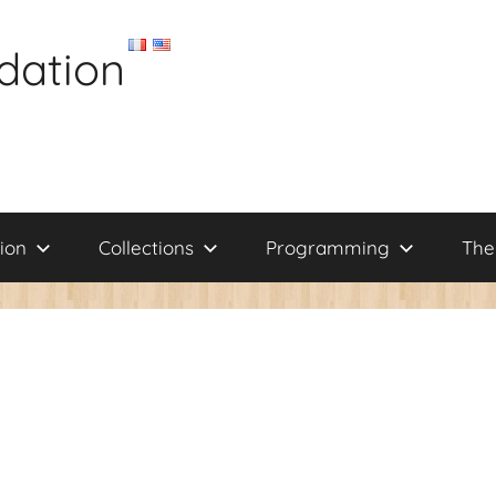
dation
ion
Collections
Programming
The