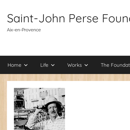
Skip
to
Saint-John Perse Foun
content
Aix-en-Provence
Home
Life
Works
The Foundat