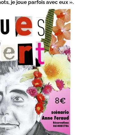
mots
,
je joue parfois avec eux »
.