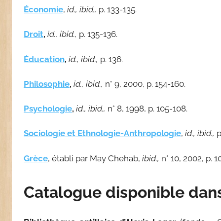
Économie
,
id., ibid.,
p. 133-135.
Droit
,
id., ibid.,
p. 135-136.
Éducation
,
id., ibid.,
p. 136.
Philosophie
,
id., ibid.,
n° 9, 2000, p. 154-160.
Psychologie
,
id., ibid.,
n° 8, 1998, p. 105-108.
Sociologie et Ethnologie-Anthropologie
,
id., ibid.,
p
Grèce
, établi par May Chehab,
ibid.,
n° 10, 2002, p. 1
Catalogue disponible dans