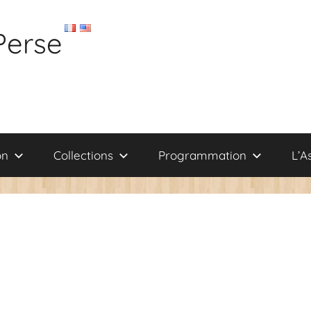
Perse
on
Collections
Programmation
L’A