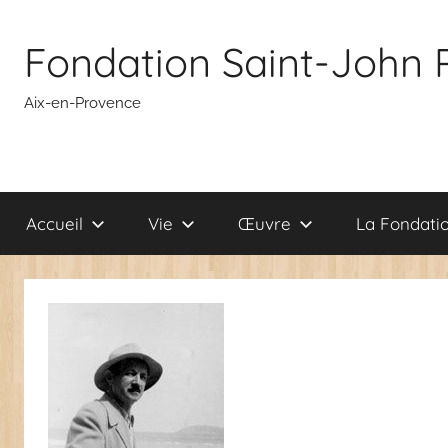
Aller
au
Fondation Saint-John 
contenu
Aix-en-Provence
Accueil
Vie
Œuvre
La Fondati