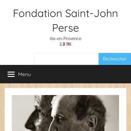
Aller
Fondation Saint-John
au
contenu
Perse
Aix-en-Provence
Rechercher :
Menu