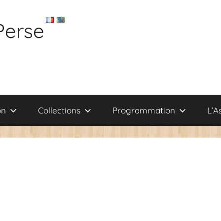
Perse
on
Collections
Programmation
L’A