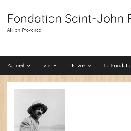
Aller
au
Fondation Saint-John 
contenu
Aix-en-Provence
Accueil
Vie
Œuvre
La Fondati