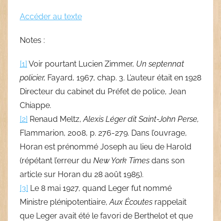
Accéder au texte
Notes :
[1]
Voir pourtant Lucien Zimmer,
Un septennat
policier,
Fayard, 1967, chap. 3. L’auteur était en 1928
Directeur du cabinet du Préfet de police, Jean
Chiappe.
[2]
Renaud Meltz,
Alexis Léger dit Saint-John Perse,
Flammarion, 2008, p. 276-279. Dans l’ouvrage,
Horan est prénommé Joseph au lieu de Harold
(répétant l’erreur du
New York Times
dans son
article sur Horan du 28 août 1985).
[3]
Le 8 mai 1927, quand Leger fut nommé
Ministre plénipotentiaire,
Aux
Écoutes
rappelait
que Leger avait été le favori de Berthelot et que