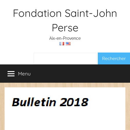
Aller
Fondation Saint-John
au
contenu
Perse
Aix-en-Provence
Rechercher :
Menu