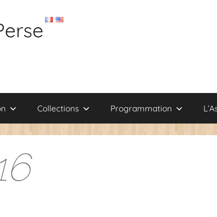
Perse
on
Collections
Programmation
L’A