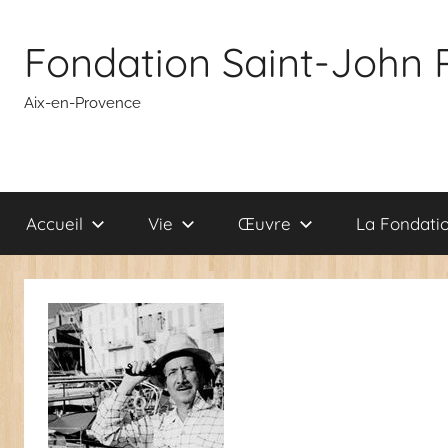
Aller
au
Fondation Saint-John 
contenu
Aix-en-Provence
Accueil
Vie
Œuvre
La Fondati