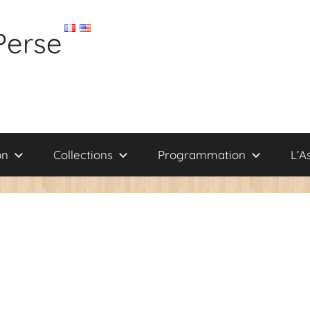
Perse
on
Collections
Programmation
L’A