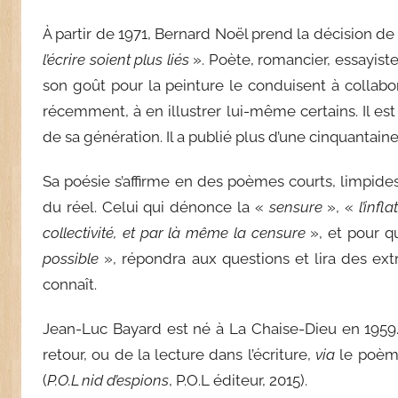
À partir de 1971, Bernard Noël prend la décision de 
l’écrire soient plus liés
». Poète, romancier, essayiste,
son goût pour la peinture le conduisent à collabore
récemment, à en illustrer lui-même certains. Il es
de sa génération. Il a publié plus d’une cinquantain
Sa poésie s’affirme en des poèmes courts, limpides
du réel. Celui qui dénonce la «
sensure
», «
l’infl
collectivité, et par là même la censure
», et pour qu
possible
», répondra aux questions et lira des ext
connaît.
Jean-Luc Bayard est né à La Chaise-Dieu en 1959.
retour, ou de la lecture dans l’écriture,
via
le poèm
(
P.O.L nid d’espions
, P.O.L éditeur, 2015).