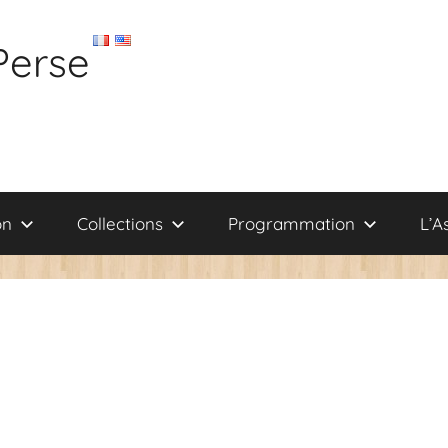
Perse
on
Collections
Programmation
L’A