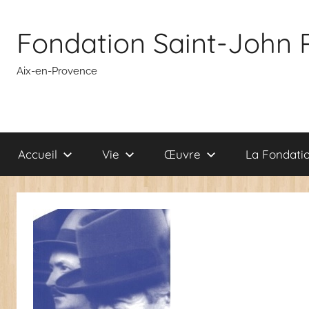
Aller
au
Fondation Saint-John 
contenu
Aix-en-Provence
Accueil
Vie
Œuvre
La Fondati