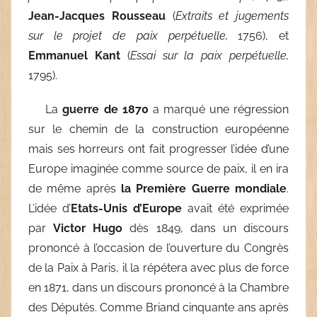
Jean-Jacques Rousseau
(
Extraits et jugements
sur le
projet de
paix perpétuelle,
1756), et
Emmanuel Kant
(
Essai sur la paix perpétuelle,
1795).
La
guerre de 1870
a marqué une régression
sur le chemin de la construction européenne
mais ses horreurs ont fait progresser l’idée d’une
Europe imaginée comme source de paix, il en ira
de même après
la Première Guerre mondiale
.
L’idée d’
Etats-Unis d’Europe
avait été exprimée
par
Victor Hugo
dès 1849, dans un discours
prononcé
à
l’occasion de l’ouverture du Congrès
de la Paix à Paris, il la répétera avec plus de force
en 1871, dans un discours prononcé à la Chambre
des Députés. Comme Briand cinquante ans après