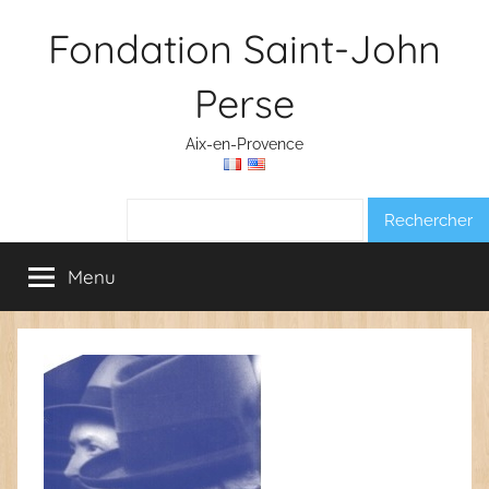
Aller
Fondation Saint-John
au
contenu
Perse
Aix-en-Provence
Rechercher :
Menu