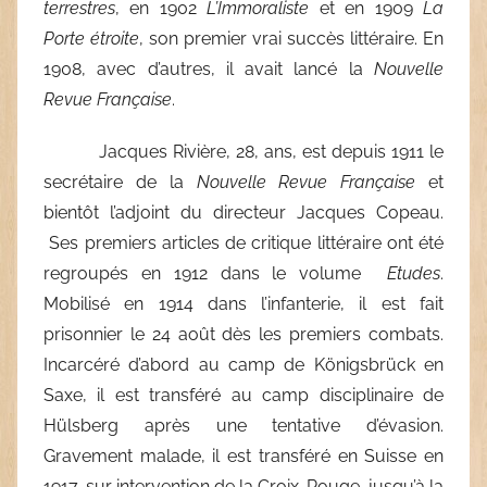
terrestres
, en 1902
L’Immoraliste
et en 1909
La
Porte étroite
, son premier vrai succès littéraire. En
1908, avec d’autres, il avait lancé la
Nouvelle
Revue Française
.
Jacques Rivière, 28, ans, est depuis 1911 le
secrétaire de la
Nouvelle Revue Française
et
bientôt l’adjoint du directeur Jacques Copeau.
Ses premiers articles de critique littéraire ont été
regroupés en 1912 dans le volume
Etudes
.
Mobilisé en 1914 dans l’infanterie, il est fait
prisonnier le 24 août dès les premiers combats.
Incarcéré d’abord au camp de Königsbrück en
Saxe, il est transféré au camp disciplinaire de
Hülsberg après une tentative d’évasion.
Gravement malade, il est transféré en Suisse en
1917, sur intervention de la Croix-Rouge, jusqu’à la