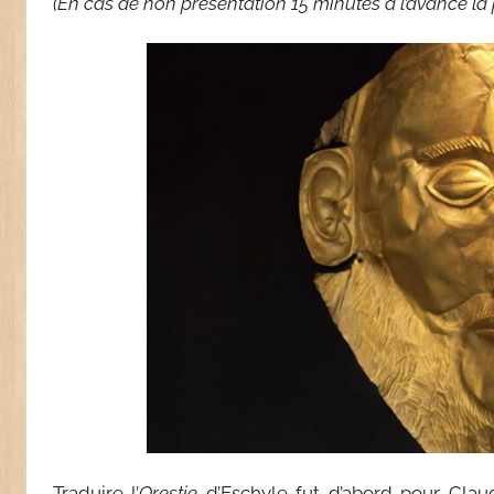
(En cas de non présentation 15 minutes à l’avance la 
Traduire l’
Orestie
d’Eschyle fut d’abord pour Claud