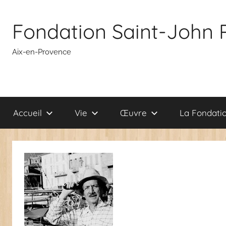
Aller
au
Fondation Saint-John 
contenu
Aix-en-Provence
Accueil
Vie
Œuvre
La Fondati