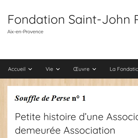
Aller
au
Fondation Saint-John 
contenu
Aix-en-Provence
Accueil
Vie
Œuvre
La Fondati
Petite histoire d’une Assoc
demeurée Association