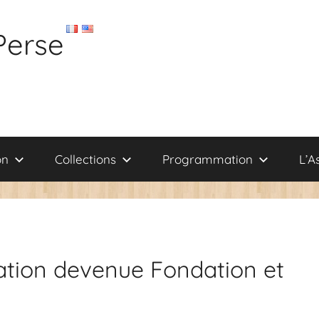
Perse
on
Collections
Programmation
L’A
iation devenue Fondation et