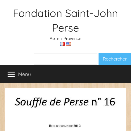
Aller
Fondation Saint-John
au
contenu
Perse
Aix-en-Provence
Rechercher :
Menu