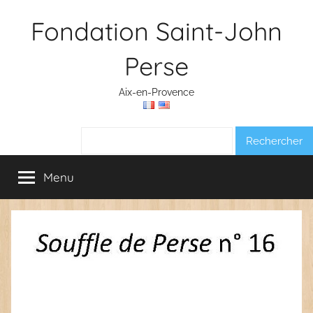
Aller
Fondation Saint-John
au
contenu
Perse
Aix-en-Provence
Rechercher :
Menu