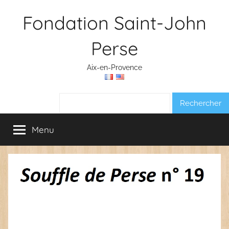
Aller
Fondation Saint-John
au
contenu
Perse
Aix-en-Provence
Rechercher :
Menu