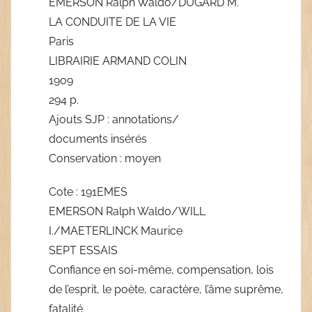
EMERSON Ralph Waldo/DUGARD M.
LA CONDUITE DE LA VIE
Paris
LIBRAIRIE ARMAND COLIN
1909
294 p.
Ajouts SJP : annotations/
documents insérés
Conservation : moyen
Cote : 191EMES
EMERSON Ralph Waldo/WILL
I./MAETERLINCK Maurice
SEPT ESSAIS
Confiance en soi-même, compensation, lois
de l’esprit, le poète, caractère, l’âme suprême,
fatalité