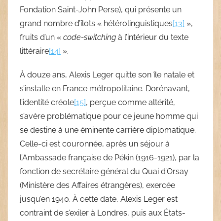
Fondation Saint-John Perse), qui présente un
grand nombre d’îlots « hétérolinguistiques
[13]
»,
fruits d’un «
code-switching
à l’intérieur du texte
littéraire
[14]
».
À douze ans, Alexis Leger quitte son île natale et
s’installe en France métropolitaine. Dorénavant,
l’identité créole
[15]
, perçue comme altérité,
s’avère problématique pour ce jeune homme qui
se destine à une éminente carrière diplomatique.
Celle-ci est couronnée, après un séjour à
l’Ambassade française de Pékin (1916-1921), par la
fonction de secrétaire général du Quai d’Orsay
(Ministère des Affaires étrangères), exercée
jusqu’en 1940. À cette date, Alexis Leger est
contraint de s’exiler à Londres, puis aux États-