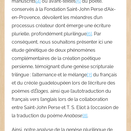
manuscrits
[4]
ou avant-textes
[5]
du poète,
conservés à la Fondation Saint-John Perse d’Aix-
en-Provence, dévoilent les méandres d’un
processus créateur dont émerge une écriture
plurielle, profondément plurilingue
[6]
. Par
conséquent, nous souhaitons présenter ici une
étude génétique de deux phénomènes
complémentaires de la création poétique
persienne, témoignant d’une genèse scripturale
trilingue : l’alternance et le mélange
[7]
du français
et du créole guadeloupéen lors de l’écriture des
poèmes d’
Éloges
, ainsi que l’autotraduction du
français vers l’anglais lors de la collaboration
entre Saint-John Perse et T. S. Eliot à l’occasion de
la traduction du poème
Anabase
[8]
.
Ainsi, notre analyse de la genèse plurilingue de