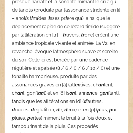
presque narratif et la sonorité mimant le cri aigu
de l’anolis (produite par l’assonance stridente en [i]
– anol
i
s t
i
m
i
des l
i
sses pr
i
ère qu
i
), ainsi que le
déplacement rapide de ce lézard timide (suggéré
par l’allitération en [tr] –
tr
avers,
tr
onc) créent une
ambiance tropicale vivante et animée. La V2, en
revanche, évoque l’atmosphère suave et sereine
du soir. Celle-ci est bercée par une cadence
régulière et apaisée (8 / 6 / 6 / 6 / 10 / 6) et une
tonalité harmonieuse, produite par des
assonances graves en [ã] (att
en
tives, ch
an
tent,
ch
an
t, gonfl
an
t) et en [õ] (s
on
t, ann
on
ce, g
on
flant],
tandis que les allitérations en [d] (
d’
autres,
d
ouces,
d
églutition,
d
e,
d
eux) et en [p] (
p
lus,
p
ur,
p
luies,
p
erles) miment le bruit à la fois doux et
tambourinant de la pluie. Ces procédés