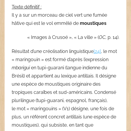
Texte définitif :
Il y a sur un morceau de ciel vert une fumée
hâtive qui est le vol emmêlé de
moustiques
« Images à Crusoé », « La ville » (
OC,
p. 14).
Résultat d’une créolisation linguistique
[24]
, le mot
« maringouin » est formé d’après l’expression
mbarigui
en tupi-guarani (langue indienne du
Brésil) et appartient au lexique antillais. Il désigne
une espèce de moustiques originaire des
tropiques caraïbes et sud-américains. Condensé
plurilingue (tupi-guarani, espagnol, français),
le mot « maringouins » (V1) désigne, une fois de
plus, un référent concret antillais (une espèce de
moustiques), qui subsiste, en tant que