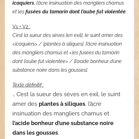
icaquiers
, l’âcre insinuation des mangliers charnus
et les
fusées du tamarin dont l’aube fut violentée
.
V1 + V2 :
C’est la sueur des sèves [en exil], le suint amer des
<icaquiers> / [plantes à siliques], l’âcre insinuation
des mangliers charnus et <les fusées du tamarin
dont l’aube fut violentée> / [l’acide bonheur d’une
substance noire dans les gousses].
Texte définitif :
… C’est la sueur des sèves en exil, le suint
amer des
plantes à siliques
, l’âcre
insinuation des mangliers charnus et
l’acide bonheur d’une substance noire
dans les gousses
.