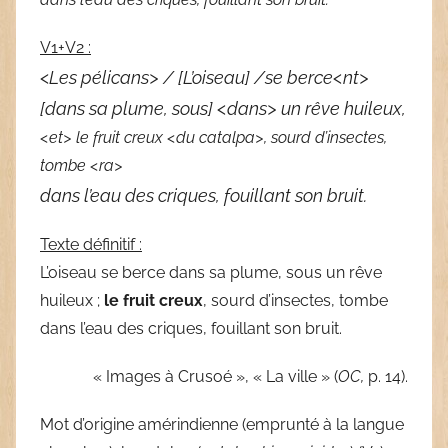
V1+V2 :
<
Les pélicans> / [L’oiseau] /se berce<nt>
[dans sa plume, sous] <dans> un rêve huileux,
<et> le fruit creux <du catalpa>, sourd d’insectes,
tombe <ra>
dans l’eau des criques, fouillant son bruit.
Texte définitif :
L’oiseau se berce dans sa plume, sous un rêve
huileux ;
le fruit creux
, sourd d’insectes, tombe
dans l’eau des criques, fouillant son bruit.
« Images à Crusoé », « La ville » (
OC,
p. 14).
Mot d’origine amérindienne (emprunté à la langue