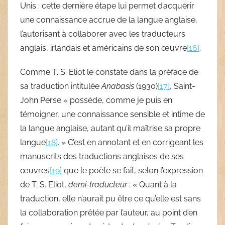
Unis : cette dernière étape lui permet d’acquérir
une connaissance accrue de la langue anglaise,
l’autorisant à collaborer avec les traducteurs
anglais, irlandais et américains de son œuvre
[16]
.
Comme T. S. Eliot le constate dans la préface de
sa traduction intitulée
Anabasis
(1930)
[17]
, Saint-
John Perse « possède, comme je puis en
témoigner, une connaissance sensible et intime de
la langue anglaise, autant qu’il maîtrise sa propre
langue
[18]
. » C’est en annotant et en corrigeant les
manuscrits des traductions anglaises de ses
œuvres
[19]
que le poète se fait, selon l’expression
de T. S. Eliot,
demi-traducteur
: « Quant à la
traduction, elle n’aurait pu être ce qu’elle est sans
la collaboration prêtée par l’auteur, au point d’en