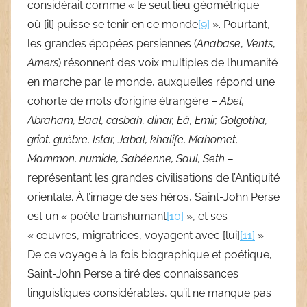
considérait comme « le seul lieu géométrique
où [il] puisse se tenir en ce monde
[9]
». Pourtant,
les grandes épopées persiennes (
Anabase
,
Vents
,
Amers
) résonnent des voix multiples de l’humanité
en marche par le monde, auxquelles répond une
cohorte de mots d’origine étrangère –
Abel,
Abraham, Baal, casbah, dinar, Eâ, Emir, Golgotha,
griot, guèbre, Istar, Jabal, khalife, Mahomet,
Mammon, numide, Sabéenne, Saul, Seth –
représentant les grandes civilisations de l’Antiquité
orientale. À l’image de ses héros, Saint-John Perse
est un « poète transhumant
[10]
», et ses
« œuvres, migratrices, voyagent avec [lui]
[11]
».
De ce voyage à la fois biographique et poétique,
Saint-John Perse a tiré des connaissances
linguistiques considérables, qu’il ne manque pas