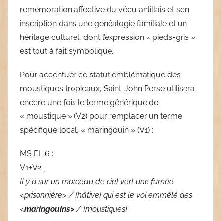
remémoration affective du vécu antillais et son
inscription dans une généalogie familiale et un
héritage culturel, dont l’expression « pieds-gris »
est tout à fait symbolique.
Pour accentuer ce statut emblématique des
moustiques tropicaux, Saint-John Perse utilisera
encore une fois le terme générique de
« moustique » (V2) pour remplacer un terme
spécifique local, « maringouin » (V1) :
MS EL 6 :
V1+V2 :
Il y a sur un morceau de ciel vert une fumée
<prisonnière> / [hâtive] qui est le vol emmêlé des
<
maringouins>
/ [moustiques]