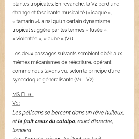
plantes tropicales. En revanche, la V2 perd une
étrange et fascinante musicalité (« icaque »,
« tamarin »), ainsi qu’un certain dynamisme
tropical suggéré par les termes « fusée »,
« violentée », « aube » (V1).
Les deux passages suivants semblent obéir aux
mêmes mécanismes de réécriture, opérant,
comme nous l’avons vu, selon le principe d’une
synecdoque généralisante (V1 – V2).
MS EL 6 :
V1 :
Les pélicans se bercent dans un rêve huileux,
et
le fruit creux du catalpa
, sourd d’insectes,
tombera
dans l’eau des criques, fouillant son bruit.