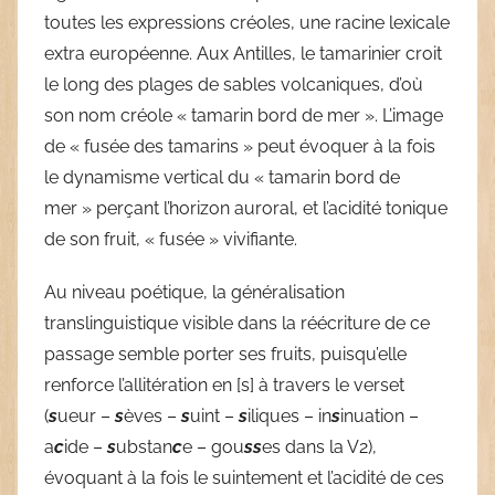
toutes les expressions créoles, une racine lexicale
extra européenne. Aux Antilles, le tamarinier croit
le long des plages de sables volcaniques, d’où
son nom créole « tamarin bord de mer ». L’image
de « fusée des tamarins » peut évoquer à la fois
le dynamisme vertical du « tamarin bord de
mer » perçant l’horizon auroral, et l’acidité tonique
de son fruit, « fusée » vivifiante.
Au niveau poétique, la généralisation
translinguistique visible dans la réécriture de ce
passage semble porter ses fruits, puisqu’elle
renforce l’allitération en [s] à travers le verset
(
s
ueur –
s
èves –
s
uint –
s
iliques – in
s
inuation –
a
c
ide –
s
ubstan
c
e – gou
ss
es dans la V2),
évoquant à la fois le suintement et l’acidité de ces