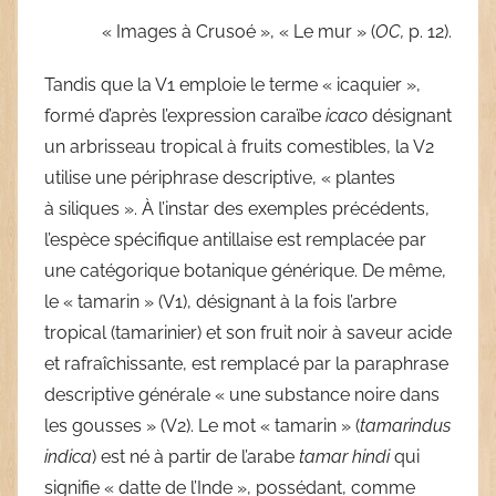
« Images à Crusoé », « Le mur » (
OC,
p. 12).
Tandis que la V1 emploie le terme « icaquier »,
formé d’après l’expression caraïbe
icaco
désignant
un arbrisseau tropical à fruits comestibles, la V2
utilise une périphrase descriptive, « plantes
à siliques ». À l’instar des exemples précédents,
l’espèce spécifique antillaise est remplacée par
une catégorique botanique générique. De même,
le « tamarin » (V1), désignant à la fois l’arbre
tropical (tamarinier) et son fruit noir à saveur acide
et rafraîchissante, est remplacé par la paraphrase
descriptive générale « une substance noire dans
les gousses » (V2). Le mot « tamarin » (
tamarindus
indica
) est né à partir de l’arabe
tamar hindi
qui
signifie « datte de l’Inde », possédant, comme