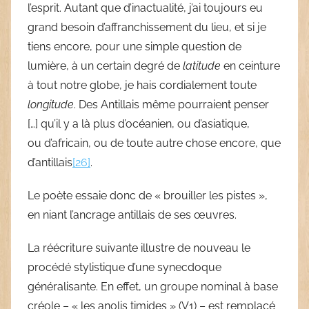
l’esprit. Autant que d’inactualité, j’ai toujours eu
grand besoin d’affranchissement du lieu, et si je
tiens encore, pour une simple question de
lumière, à un certain degré de
latitude
en ceinture
à tout notre globe, je hais cordialement toute
longitude
. Des Antillais même pourraient penser
[…] qu’il y a là plus d’océanien, ou d’asiatique,
ou d’africain, ou de toute autre chose encore, que
d’antillais
[26]
.
Le poète essaie donc de « brouiller les pistes »,
en niant l’ancrage antillais de ses œuvres.
La réécriture suivante illustre de nouveau le
procédé stylistique d’une synecdoque
généralisante. En effet, un groupe nominal à base
créole – « les anolis timides » (V1) – est remplacé