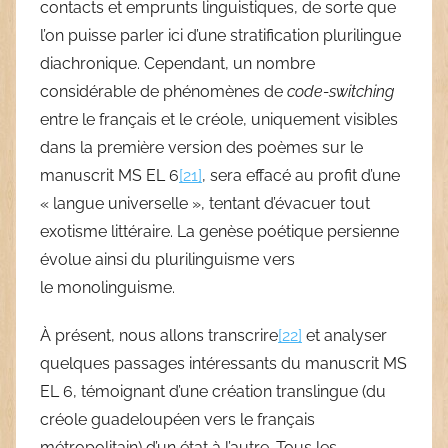
contacts et emprunts linguistiques, de sorte que
l’on puisse parler ici d’une stratification plurilingue
diachronique. Cependant, un nombre
considérable de phénomènes de
code-switching
entre le français et le créole, uniquement visibles
dans la première version des poèmes sur le
manuscrit MS EL 6
[21]
, sera effacé au profit d’une
« langue universelle », tentant d’évacuer tout
exotisme littéraire. La genèse poétique persienne
évolue ainsi du plurilinguisme vers
le monolinguisme.
À présent, nous allons transcrire
[22]
et analyser
quelques passages intéressants du manuscrit MS
EL 6, témoignant d’une création translingue (du
créole guadeloupéen vers le français
métropolitain) d’un état à l’autre. Tous les