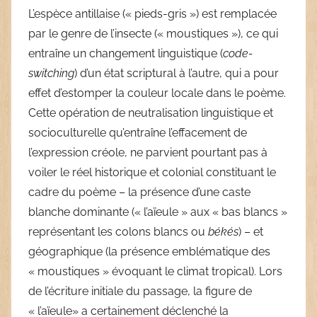
L’espèce antillaise (« pieds-gris ») est remplacée
par le genre de l’insecte (« moustiques »), ce qui
entraîne un changement linguistique (
code-
switching
) d’un état scriptural à l’autre, qui a pour
effet d’estomper la couleur locale dans le poème.
Cette opération de neutralisation linguistique et
socioculturelle qu’entraîne l’effacement de
l’expression créole, ne parvient pourtant pas à
voiler le réel historique et colonial constituant le
cadre du poème – la présence d’une caste
blanche dominante (« l’aïeule » aux « bas blancs »
représentant les colons blancs ou
békés
) – et
géographique (la présence emblématique des
« moustiques » évoquant le climat tropical). Lors
de l’écriture initiale du passage, la figure de
« l’aïeule» a certainement déclenché la