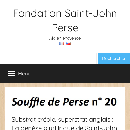
Aller
Fondation Saint-John
au
contenu
Perse
Aix-en-Provence
Rechercher :
Menu
Substrat créole, superstrat anglais :
La genèse plurilingue de Saint-John