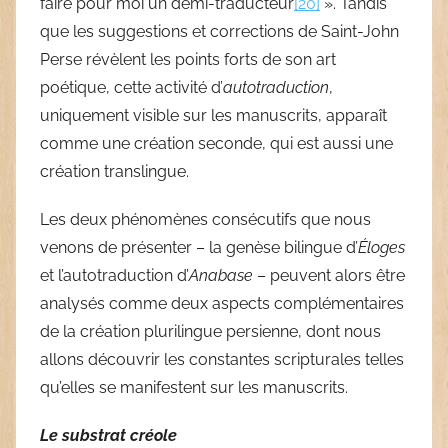
faire pour moi un demi-traducteur
[20]
». Tandis
que les suggestions et corrections de Saint-John
Perse révèlent les points forts de son art
poétique, cette activité d’
autotraduction
,
uniquement visible sur les manuscrits, apparaît
comme une création seconde, qui est aussi une
création translingue.
Les deux phénomènes consécutifs que nous
venons de présenter – la genèse bilingue d’
Éloges
et l’autotraduction d’
Anabase
– peuvent alors être
analysés comme deux aspects complémentaires
de la création plurilingue persienne, dont nous
allons découvrir les constantes scripturales telles
qu’elles se manifestent sur les manuscrits.
Le substrat créole