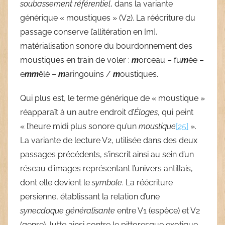
soubassement référentiel
, dans la variante
générique « moustiques » (V2). La réécriture du
passage conserve l’allitération en [m],
matérialisation sonore du bourdonnement des
moustiques en train de voler :
m
orceau – fu
m
ée –
e
mm
êlé –
m
aringouins /
m
oustiques.
Qui plus est, le terme générique de « moustique »
réapparaît à un autre endroit d’
Éloges
, qui peint
« l’heure midi plus sonore qu’un
moustique
[25]
».
La variante de lecture V2, utilisée dans des deux
passages précédents, s’inscrit ainsi au sein d’un
réseau d’images représentant l’univers antillais,
dont elle devient le
symbole
. La réécriture
persienne, établissant la relation d’une
synecdoque généralisante
entre V1 (espèce) et V2
(genre), lutte ainsi contre le pittoresque exotique,