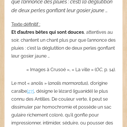
que l’annonce des pluies : c’est] la déglutition
de deux perles gonflant leur gosier jaune …
Texte définitif :
Et d’autres bêtes qui sont douces
, attentives au
soir, chantent un chant plus pur que l’annonce des
pluies : c’est la déglutition de deux perles gonflant
leur gosier jaune …
« Images à Crusoé », « La ville » (
OC,
p. 14).
Le mot « anolis » (
anolis mormoratus
), d’origine
caraïbe
[27]
, désigne le lézard (iguanidé) le plus
connu des Antilles. De couleur verte, il peut se
dissimuler par homochromie et possède un sac
gulaire richement coloré, qu’il gonfle pour
impressionner, intimider, séduire, ou pousser des