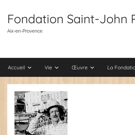
Aller
au
Fondation Saint-John 
contenu
Aix-en-Provence
Accueil
Vie
Œuvre
La Fondati