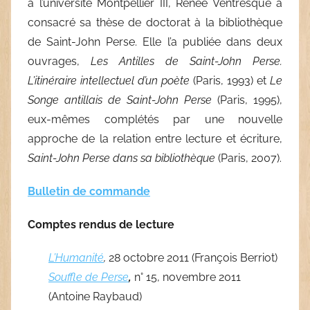
à l’université Montpellier III,
Renée Ventresque
a
consacré sa thèse de doctorat à la bibliothèque
de Saint-John Perse. Elle l’a publiée dans deux
ouvrages,
Les Antilles de Saint-John Perse.
L’itinéraire intellectuel d’un poète
(Paris, 1993) et
Le
Songe antillais de Saint-John Perse
(Paris, 1995),
eux-mêmes complétés par une nouvelle
approche de la relation entre lecture et écriture,
Saint-John Perse dans sa bibliothèque
(Paris, 2007).
Bulletin de commande
Comptes rendus de lecture
L’Humanité
,
28 octobre 2011 (François Berriot)
Souffle de Perse
,
n° 15, novembre 2011
(Antoine Raybaud)