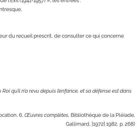
 l’Exil (1941-1957) », les entrées :
entresque,
ur du recueil prescrit, de consulter ce qui concerne
Roi qu’il n’a revu depuis l’enfance, et sa défense est dans
ocation, 6,
Œuvres complètes,
Bibliothèque de la Pléiade
,
Gallimard, [1972] 1982, p. 268)