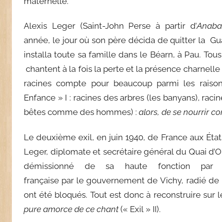
maternelle.
Alexis Leger (Saint-John Perse à partir d’
Anaba
année, le jour où son père décida de quitter la Gu
installa toute sa famille dans le Béarn, à Pau. To
chantent à la fois la perte et la présence charnell
racines compte pour beaucoup parmi les raison
Enfance »
I : racines des arbres (les banyans), raci
bêtes comme des hommes) :
alors, de se nourrir c
Le deuxième exil, en juin 1940, de France aux États
Leger, diplomate et secrétaire général du Quai d’Or
démissionné de sa haute fonction par 
française par le gouvernement de Vichy, radié de 
ont été bloqués. Tout est donc à reconstruire sur 
pure amorce de ce chant
(« Exil » II).