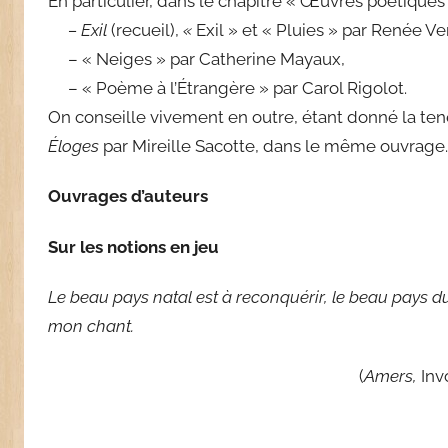
En particulier, dans le chapitre « Œuvres poétiques de
– Exil
(recueil),
«
Exil » et « Pluies » par Renée V
– « Neiges » par Catherine Mayaux,
– « Poème à l’Étrangère » par Carol Rigolot.
On conseille vivement en outre, étant donné la tene
Éloges
par Mireille Sacotte, dans le même ouvrage.
Ouvrages d’auteurs
Sur les notions en jeu
Le beau pays natal est à reconquérir, le beau pays du 
mon chant.
(
Amers,
Inv