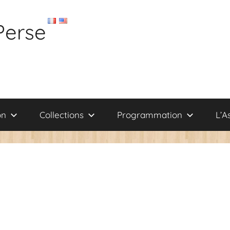
Perse
on
Collections
Programmation
L’A