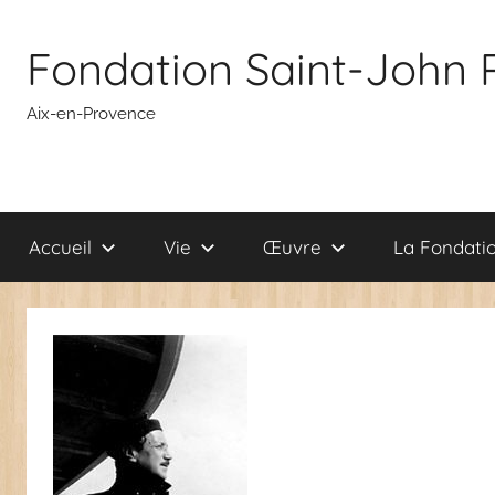
Aller
au
Fondation Saint-John 
contenu
Aix-en-Provence
Accueil
Vie
Œuvre
La Fondati