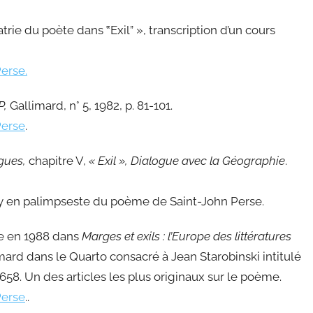
atrie du poète dans ‟Exil” », transcription d’un cours
Perse.
P,
Gallimard, n° 5, 1982, p. 81-101.
Perse
.
ogues,
chapitre V,
« Exil »,
Dialogue avec la Géographie
.
ey en palimpseste du poème de Saint-John Perse.
e en 1988 dans
Marges et exils : l’Europe des littératures
imard dans le Quarto consacré à Jean Starobinski intitulé
658. Un des articles les plus originaux sur le poème.
Perse
..