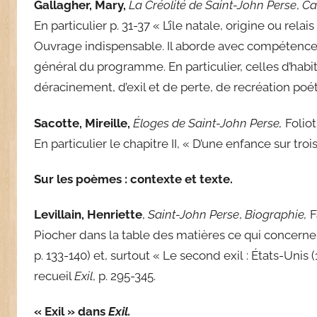
Gallagher, Mary,
La Créolité de Saint-John Perse
,
Ca
En particulier p. 31-37 « L’île natale, origine ou relai
Ouvrage indispensable. Il aborde avec compétence 
général du programme. En particulier, celles d’habi
déracinement, d’exil et de perte, de recréation poé
Sacotte, Mireille,
Éloges de Saint-John Perse,
Folio
En particulier le chapitre II, « D’une enfance sur tro
Sur les poèmes : contexte et texte.
Levillain, Henriette
,
Saint-John Perse
,
Biographie,
F
Piocher dans la table des matières ce qui concerne
p. 133-140) et, surtout « Le second exil : États-Unis
recueil
Exil
, p. 295-345.
« Exil » dans
Exil.