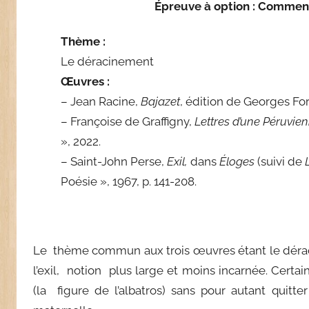
Épreuve à option : Commenta
Thème :
Le déracinement
Œuvres :
– Jean Racine,
Bajazet
, édition de Georges For
– Françoise de Graffigny,
Lettres d’une Péruvie
», 2022.
– Saint-John Perse,
Exil,
dans
Éloges
(suivi de
Poésie », 1967, p. 141-208.
Le thème commun aux trois œuvres étant le dérac
l’exil, notion plus large et moins incarnée. Certa
(la figure de l’albatros) sans pour autant quit