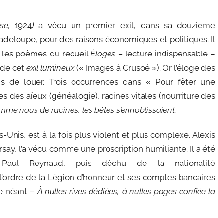
se,
1924
)
a vécu un premier exil, dans sa douzième
adeloupe, pour des raisons économiques et politiques. Il
us les poèmes du recueil
Éloges –
lecture indispensable –
e de cet
exil lumineux
(« Images à Crusoé »). Or l’éloge des
s de louer. Trois occurrences dans « Pour fêter une
nes des aïeux (généalogie), racines vitales (nourriture des
omme nous de racines, les bêtes s’ennoblissaient.
-Unis, est à la fois plus violent et plus complexe. Alexis
say, l’a vécu comme une proscription humiliante. Il a été
Paul Reynaud, puis déchu de la nationalité
l’ordre de la Légion d’honneur et ses comptes bancaires
le néant –
À nulles rives
dédiées, à nulles pages confiée la