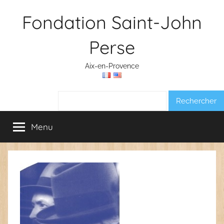
Aller
Fondation Saint-John
au
contenu
Perse
Aix-en-Provence
Rechercher :
Menu