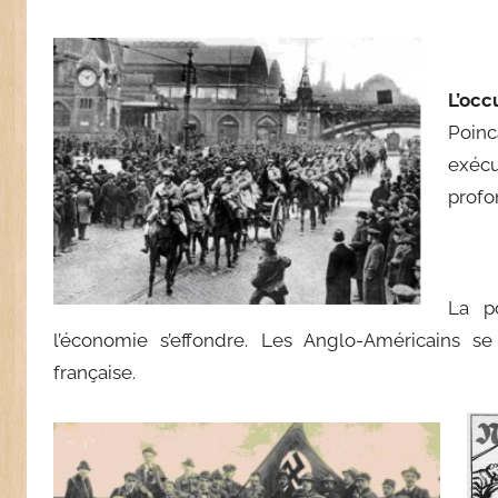
L’oc
Poinc
exécu
profo
La po
l’économie s’effondre. Les Anglo-Américains se 
française.