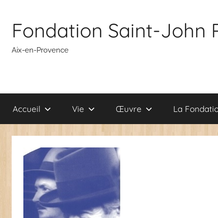
Aller
au
Fondation Saint-John 
contenu
Aix-en-Provence
Accueil
Vie
Œuvre
La Fondati