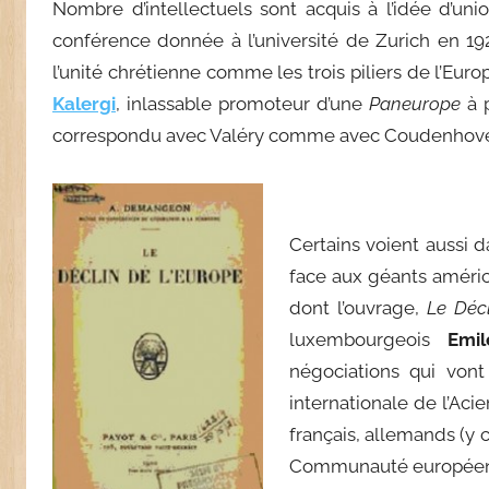
Nombre d’intellectuels sont acquis à l’idée d’u
conférence donnée à l’université de Zurich en 1922
l’unité chrétienne comme les trois piliers de l’Euro
Kalergi
, inlassable promoteur d’une
Paneurope
à 
correspondu avec Valéry comme avec Coudenhove
Certains voient aussi 
face aux géants améric
dont l’ouvrage,
Le Déc
luxembourgeois
Emi
négociations qui vont
internationale de l’Aci
français, allemands (y 
Communauté européenne