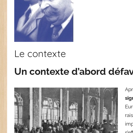
Le contexte
Un contexte d’abord défa
Apr
sig
Eur
rai
imp
s’e