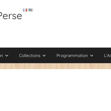
Perse
on
Collections
Programmation
L’A